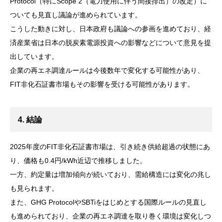
Protocol（特にScope 2（電力使用に伴う間接排出）の改定）に
ついても見直し議論が進められています。
こうした動きに対し、日本政府も議論への参画を進めており、経
済産業省は日本の脱炭素電源投資への影響などについて意見を提
出しています。
企業の再エネ調達ルールは今後数年で変化する可能性があり、
FIT非化石証書市場もその影響を受ける可能性があります。
4. 結論
2025年度のFIT非化石証書市場は、引き続き供給超過の状態にあ
り、価格も0.4円/kWh近辺で推移しました。
一方、約定量は増加傾向が続いており、需給構造には変化の兆し
も見られます。
また、GHG ProtocolやSBTiをはじめとする国際ルールの見直し
も進められており、企業の再エネ調達を取り巻く環境は変化しつ